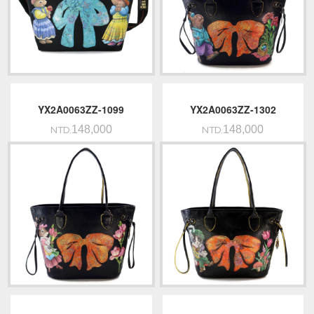
YX2A0063ZZ-1099
YX2A0063ZZ-1302
148,000
148,000
NTD.
NTD.