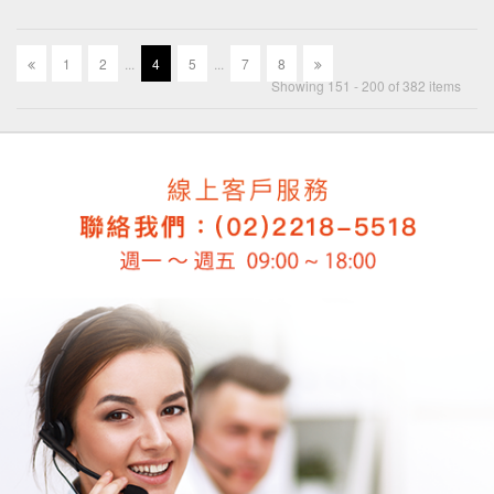
1
2
.
.
.
4
5
.
.
.
7
8
Showing 151 - 200 of 382 items