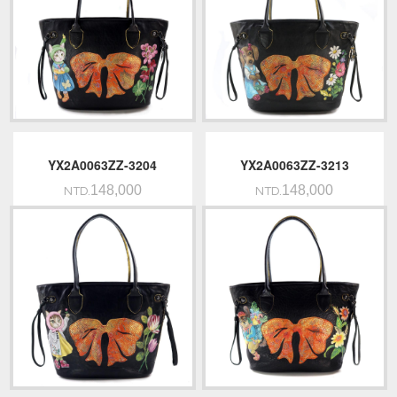
YX2A0063ZZ-3204
YX2A0063ZZ-3213
148,000
148,000
NTD.
NTD.