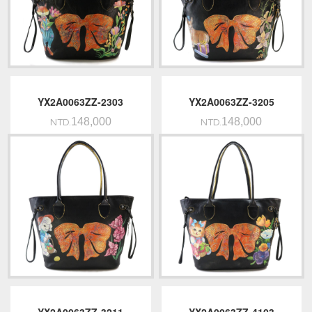
YX2A0063ZZ-2303
YX2A0063ZZ-3205
148,000
148,000
NTD.
NTD.