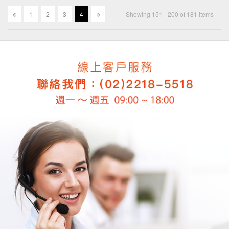
1
2
3
4
Showing 151 - 200 of 181 items