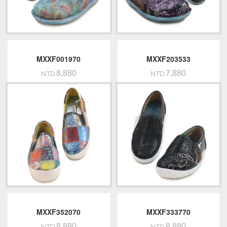
MXXF001970
MXXF203533
8,880
7,880
NTD.
NTD.
MXXF352070
MXXF333770
8,880
8,880