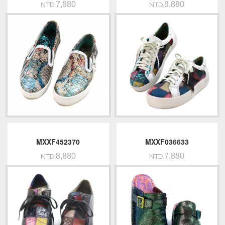
7,880
8,880
NTD.
NTD.
MXXF452370
MXXF036633
8,880
7,880
NTD.
NTD.