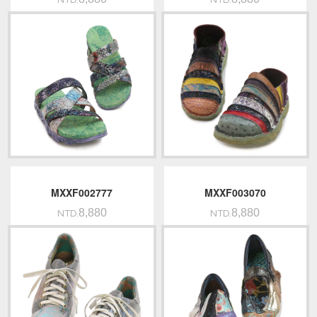
NTD.
NTD.
MXXF002777
MXXF003070
8,880
8,880
NTD.
NTD.