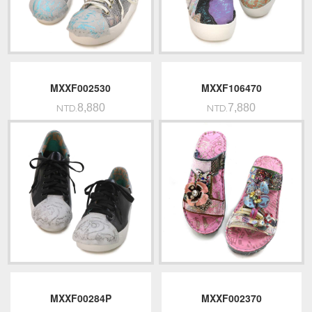
MXXF002530
MXXF106470
8,880
7,880
NTD.
NTD.
MXXF00284P
MXXF002370