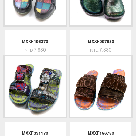
MXXF196370
MXXF097880
7,880
7,880
NTD.
NTD.
MXXF331170
MXXF196780