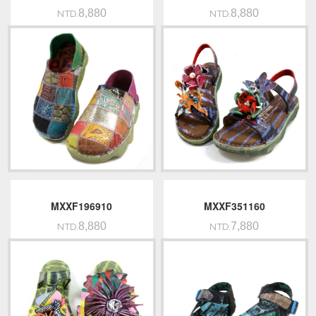
8,880
8,880
NTD.
NTD.
MXXF196910
MXXF351160
8,880
7,880
NTD.
NTD.