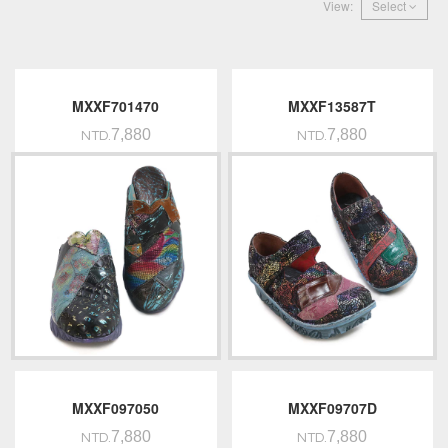
View:
Select
MXXF701470
MXXF13587T
7,880
7,880
NTD.
NTD.
MXXF097050
MXXF09707D
7,880
7,880
NTD.
NTD.