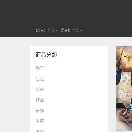
語言:
中文
幣別:
台幣
商品分類
鞋子
包包
沙發
飾品
吊飾
衣服
抱枕