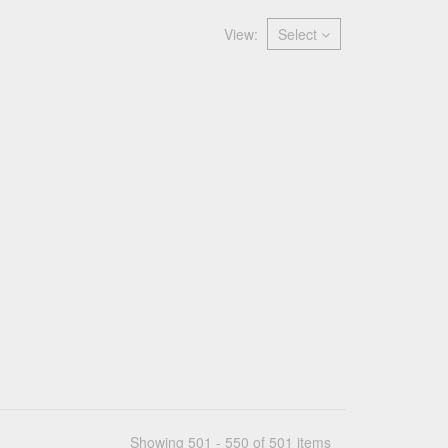
View:
Select
Showing 501 - 550 of 501 items