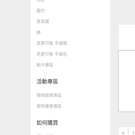
圍巾
貴珠寶
錶
高更印象 手繪鞋
高更印象 手繪包
刷卡專區
活動專區
限時競標專區
限時優惠專區
如何購買
1