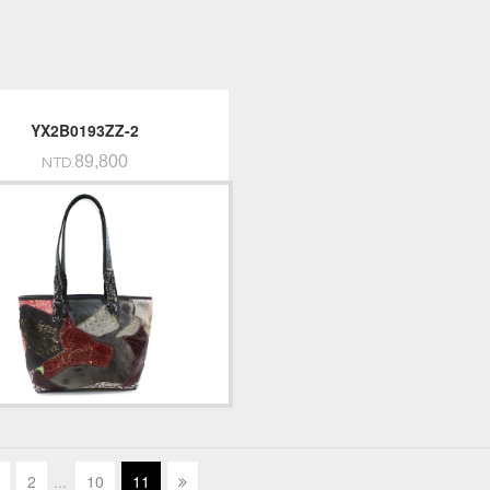
YX2B0193ZZ-2
89,800
NTD.
2
.
.
.
10
11