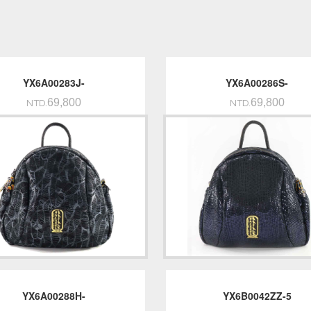
YX6A00283J-
YX6A00286S-
69,800
69,800
NTD.
NTD.
YX6A00288H-
YX6B0042ZZ-5