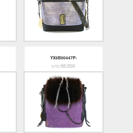
YX6B00447P-
98,800
NTD.