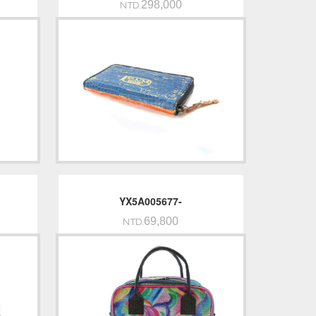
298,000
NTD.
YX5A005677-
69,800
NTD.