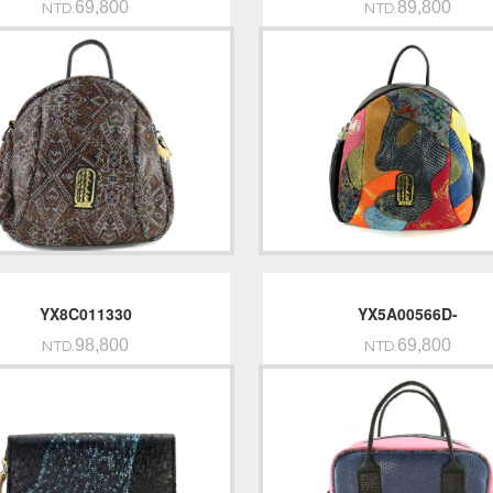
69,800
89,800
NTD.
NTD.
YX8C011330
YX5A00566D-
98,800
69,800
NTD.
NTD.