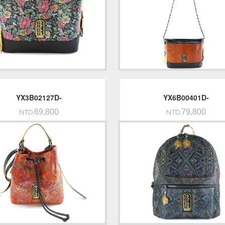
YX3B02127D-
YX6B00401D-
69,800
79,800
NTD.
NTD.