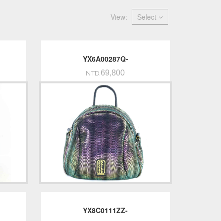
View:
Select
YX6A00287Q-
69,800
NTD.
YX8C0111ZZ-