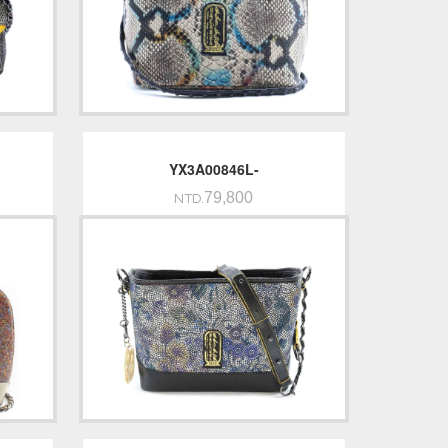
YX3A00846L-
79,800
NTD.