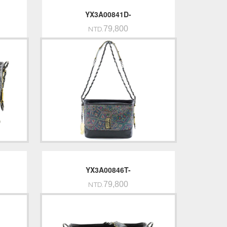
YX3A00841D-
79,800
NTD.
YX3A00846T-
79,800
NTD.