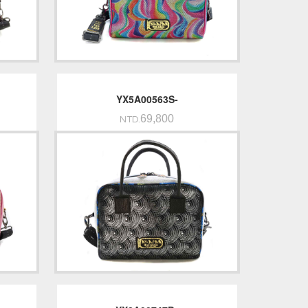
YX5A00563S-
69,800
NTD.