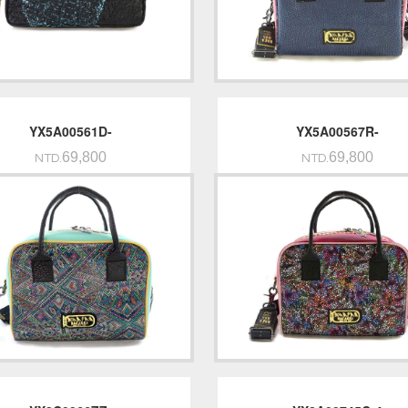
YX5A00561D-
YX5A00567R-
69,800
69,800
NTD.
NTD.