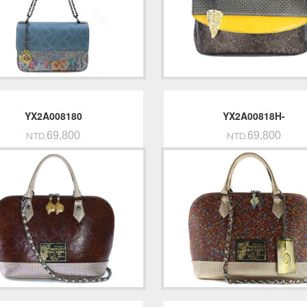
YX2A008180
YX2A00818H-
69,800
69,800
NTD.
NTD.