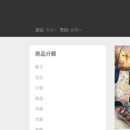
語言:
中文
幣別:
台幣
商品分類
鞋子
包包
沙發
飾品
吊飾
衣服
抱枕